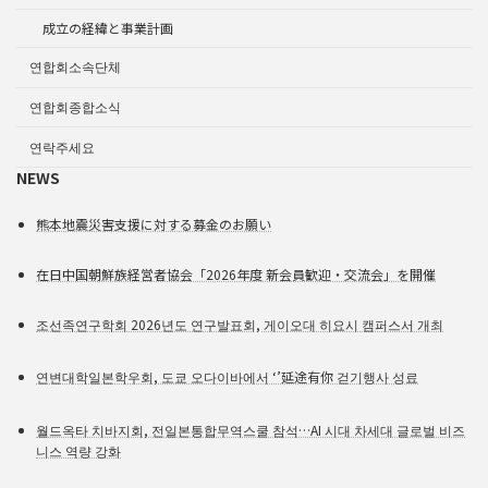
成立の経緯と事業計画
연합회소속단체
연합회종합소식
연락주세요
NEWS
熊本地震災害支援に対する募金のお願い
在日中国朝鮮族経営者協会「2026年度 新会員歓迎・交流会」を開催
조선족연구학회 2026년도 연구발표회, 게이오대 히요시 캠퍼스서 개최
연변대학일본학우회, 도쿄 오다이바에서 ‘’延途有你 걷기행사 성료
월드옥타 치바지회, 전일본통합무역스쿨 참석…AI 시대 차세대 글로벌 비즈
니스 역량 강화