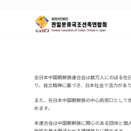
コ
ナ
ン
ビ
テ
ゲ
ン
ー
ツ
シ
へ
ョ
ス
ン
キ
に
ッ
移
プ
動
全日本中国朝鮮族連合会は
数万人にのぼる在
り、自立精神に基づき、日本社会で活力があ
また、在日本中国朝鮮族の中心的窓口として
めます。
本連合会は
中国朝鮮族に関心のある団体と個
能性を最大限活かせる環境作りに努めます。