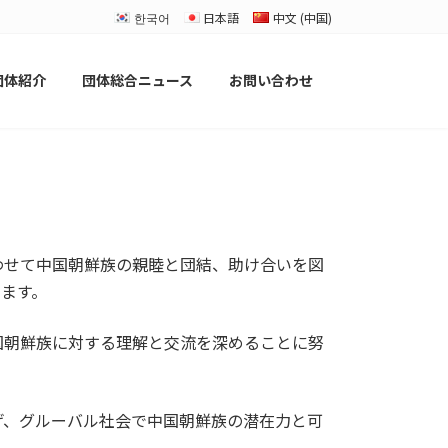
한국어
日本語
中文 (中国)
団体紹介
団体総合ニュース
お問い合わせ
わせて
中国朝鮮族の親睦と団結、助け合いを図
ます。
国朝鮮族に対する理解と交流を深めることに努
げ、グルーバル社会で中国朝鮮族の潜在力と可