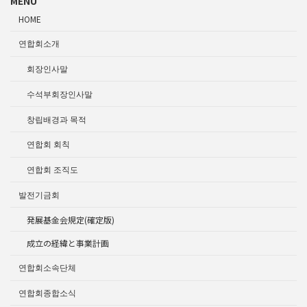
MENU
HOME
연합회소개
회장인사말
수석부회장인사말
창립배경과 목적
연합회 회칙
연합회 조직도
발전기금회
発展基金会規定(確定版)
成立の経緯と事業計画
연합회소속단체
연합회종합소식