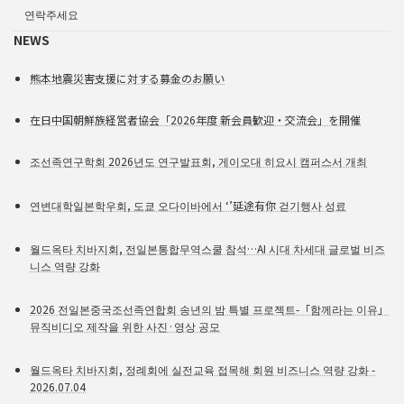
연락주세요
NEWS
熊本地震災害支援に対する募金のお願い
在日中国朝鮮族経営者協会「2026年度 新会員歓迎・交流会」を開催
조선족연구학회 2026년도 연구발표회, 게이오대 히요시 캠퍼스서 개최
연변대학일본학우회, 도쿄 오다이바에서 ‘’延途有你 걷기행사 성료
월드옥타 치바지회, 전일본통합무역스쿨 참석…AI 시대 차세대 글로벌 비즈
니스 역량 강화
2026 전일본중국조선족연합회 송년의 밤 특별 프로젝트-「함께라는 이유」
뮤직비디오 제작을 위한 사진·영상 공모
월드옥타 치바지회, 정례회에 실전교육 접목해 회원 비즈니스 역량 강화 -
2026.07.04