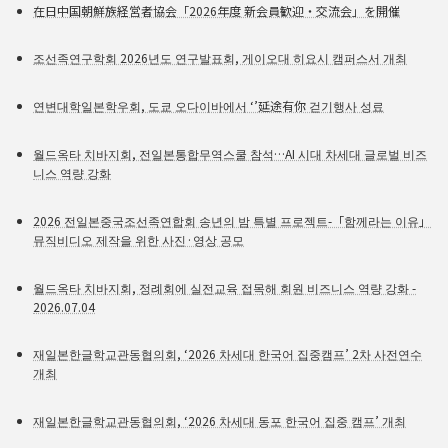
在日中国朝鮮族経営者協会「2026年度 新会員歓迎・交流会」を開催
조선족연구학회 2026년도 연구발표회, 게이오대 히요시 캠퍼스서 개최
연변대학일본학우회, 도쿄 오다이바에서 ‘’延途有你 걷기행사 성료
월드옥타 치바지회, 전일본통합무역스쿨 참석…AI 시대 차세대 글로벌 비즈
니스 역량 강화
2026 전일본중국조선족연합회 송년의 밤 특별 프로젝트-「함께라는 이유」
뮤직비디오 제작을 위한 사진·영상 공모
월드옥타 치바지회, 정례회에 실전교육 접목해 회원 비즈니스 역량 강화 -
2026.07.04
재일본한글학교관동협의회, ‘2026 차세대 한국어 집중캠프’ 2차 사전연수
개최
재일본한글학교관동협의회, ‘2026 차세대 동포 한국어 집중 캠프’ 개최