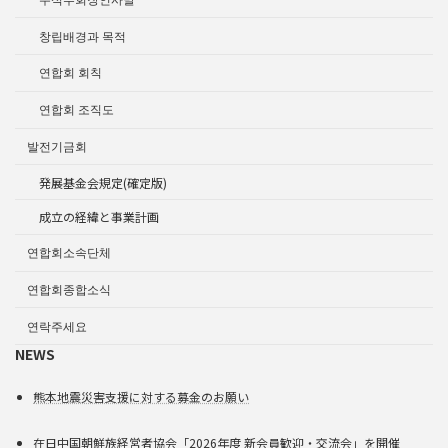
창립배경과 목적
연합회 회칙
연합회 조직도
발전기금회
発展基金会規定(確定版)
成立の経緯と事業計画
연합회소속단체
연합회종합소식
연락주세요
NEWS
熊本地震災害支援に対する募金のお願い
在日中国朝鮮族経営者協会「2026年度 新会員歓迎・交流会」を開催