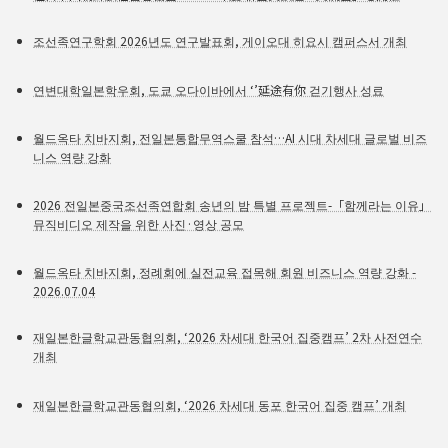
조선족연구학회 2026년도 연구발표회, 게이오대 히요시 캠퍼스서 개최
연변대학일본학우회, 도쿄 오다이바에서 ‘’延途有你 걷기행사 성료
월드옥타 치바지회, 전일본통합무역스쿨 참석…AI 시대 차세대 글로벌 비즈
니스 역량 강화
2026 전일본중국조선족연합회 송년의 밤 특별 프로젝트-「함께라는 이유」
뮤직비디오 제작을 위한 사진·영상 공모
월드옥타 치바지회, 정례회에 실전교육 접목해 회원 비즈니스 역량 강화 -
2026.07.04
재일본한글학교관동협의회, ‘2026 차세대 한국어 집중캠프’ 2차 사전연수
개최
재일본한글학교관동협의회, ‘2026 차세대 동포 한국어 집중 캠프’ 개최