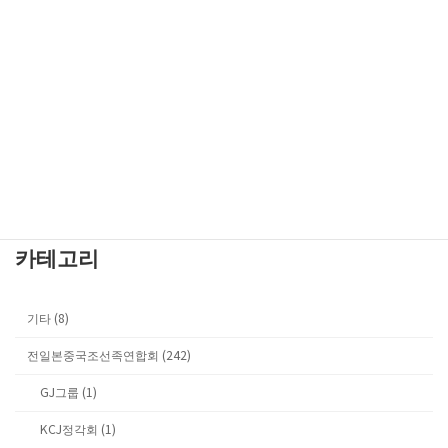
검
색:
전일본중국조선족연합회 TV
Youtube 공식채널로 이동합니다.
카테고리
기타 (8)
전일본중국조선족연합회 (242)
GJ그룹 (1)
KCJ정각회 (1)