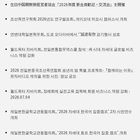
在日中国朝鮮族経営者協会「2026年度 新会員歓迎・交流会」を開催
조선족연구학회 2026년도 연구발표회, 게이오대 히요시 캠퍼스서 개최
연변대학일본학우회, 도쿄 오다이바에서 ‘’延途有你 걷기행사 성료
월드옥타 치바지회, 전일본통합무역스쿨 참석…AI 시대 차세대 글로벌 비즈
니스 역량 강화
2026 전일본중국조선족연합회 송년의 밤 특별 프로젝트-「함께라는 이유」
뮤직비디오 제작을 위한 사진·영상 공모
월드옥타 치바지회, 정례회에 실전교육 접목해 회원 비즈니스 역량 강화 -
2026.07.04
재일본한글학교관동협의회, ‘2026 차세대 한국어 집중캠프’ 2차 사전연수
개최
재일본한글학교관동협의회, ‘2026 차세대 동포 한국어 집중 캠프’ 개최