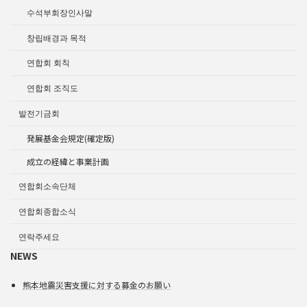
수석부회장인사말
창립배경과 목적
연합회 회칙
연합회 조직도
발전기금회
発展基金会規定(確定版)
成立の経緯と事業計画
연합회소속단체
연합회종합소식
연락주세요
NEWS
熊本地震災害支援に対する募金のお願い