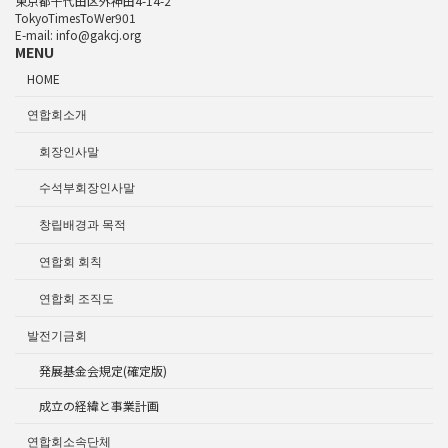
東京都千代田区外神田4-14-2
TokyoTimesToWer901
E-mail: info@gakcj.org
MENU
HOME
연합회소개
회장인사말
수석부회장인사말
창립배경과 목적
연합회 회칙
연합회 조직도
발전기금회
発展基金会規定(確定版)
成立の経緯と事業計画
연합회소속단체