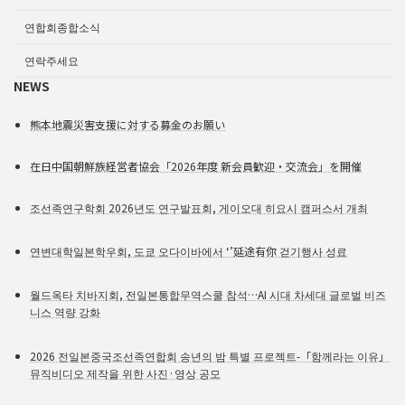
연합회종합소식
연락주세요
NEWS
熊本地震災害支援に対する募金のお願い
在日中国朝鮮族経営者協会「2026年度 新会員歓迎・交流会」を開催
조선족연구학회 2026년도 연구발표회, 게이오대 히요시 캠퍼스서 개최
연변대학일본학우회, 도쿄 오다이바에서 ‘’延途有你 걷기행사 성료
월드옥타 치바지회, 전일본통합무역스쿨 참석…AI 시대 차세대 글로벌 비즈
니스 역량 강화
2026 전일본중국조선족연합회 송년의 밤 특별 프로젝트-「함께라는 이유」
뮤직비디오 제작을 위한 사진·영상 공모