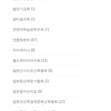
발전기금회 (1)
쉼터골프회 (1)
연변대학일본학우회 (7)
연합회본부 (67)
우리세미나 (8)
월드옥타치바지회 (13)
일본간사이조선족총회 (9)
일본등산애호가협회 (2)
일본음악인의집 (9)
일본조선족경제문화교류협회 (12)