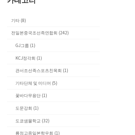
기타 (8)
전일본중국조선족연합회 (242)
GJ그룹 (1)
KCJ정각회 (1)
관서조선족스포츠친목회 (1)
기타단체 및 미디어 (5)
꽃바다무용단 (1)
도문강회 (1)
도쿄샘물학교 (32)
룡정고중일본학우회 (1)