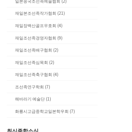
일본중국조선족예술협회 (2)
재일본조선족작가협회 (21)
재일장백산골프우호회 (4)
재일조선족경영자협회 (9)
재일조선족배구협회 (2)
재일조선족심목회 (2)
재일조선족축구협회 (4)
조선족연구학회 (7)
해바라기 예술단 (1)
화룡시고급중학교일본학우회 (7)
최신종합소식