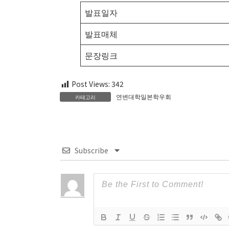
발표일자
발표매체
문장링크
Post Views:
342
연변대학일본학우회
카테고리
Subscribe