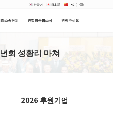
한국어
日本語
中文 (中国)
합회소속단체
연합회종합소식
연락주세요
송년회 성황리 마쳐
2026 후원기업