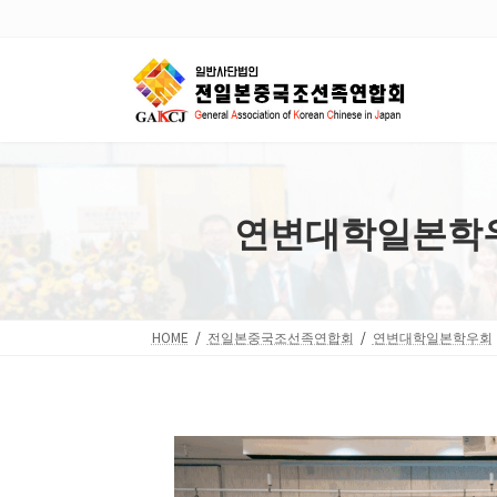
Skip
Skip
to
to
the
the
content
Navigation
연변대학일본학우회
HOME
전일본중국조선족연합회
연변대학일본학우회