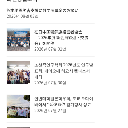
熊本地震災害支援に対する募金のお願い
2026년 08월 03일
在日中国朝鮮族経営者協会
「2026年度 新会員歓迎・交流
会」を開催
2026년 07월 31일
조선족연구학회 2026년도 연구발
표회, 게이오대 히요시 캠퍼스서
개최
2026년 07월 30일
연변대학일본학우회, 도쿄 오다이
바에서 ‘’延途有你 걷기행사 성료
2026년 07월 27일