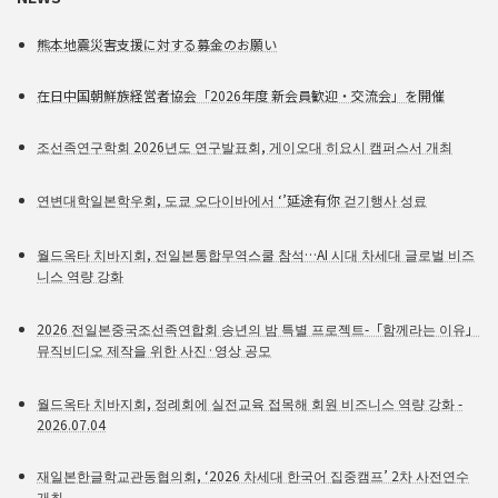
熊本地震災害支援に対する募金のお願い
在日中国朝鮮族経営者協会「2026年度 新会員歓迎・交流会」を開催
조선족연구학회 2026년도 연구발표회, 게이오대 히요시 캠퍼스서 개최
연변대학일본학우회, 도쿄 오다이바에서 ‘’延途有你 걷기행사 성료
월드옥타 치바지회, 전일본통합무역스쿨 참석…AI 시대 차세대 글로벌 비즈
니스 역량 강화
2026 전일본중국조선족연합회 송년의 밤 특별 프로젝트-「함께라는 이유」
뮤직비디오 제작을 위한 사진·영상 공모
월드옥타 치바지회, 정례회에 실전교육 접목해 회원 비즈니스 역량 강화 -
2026.07.04
재일본한글학교관동협의회, ‘2026 차세대 한국어 집중캠프’ 2차 사전연수
개최