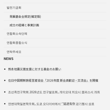
발전기금회
発展基金会規定(確定版)
成立の経緯と事業計画
연합회소속단체
연합회종합소식
연락주세요
NEWS
熊本地震災害支援に対する募金のお願い
在日中国朝鮮族経営者協会「2026年度 新会員歓迎・交流会」を開催
조선족연구학회 2026년도 연구발표회, 게이오대 히요시 캠퍼스서 개최
연변대학일본학우회, 도쿄 오다이바에서 ‘’延途有你 걷기행사 성료