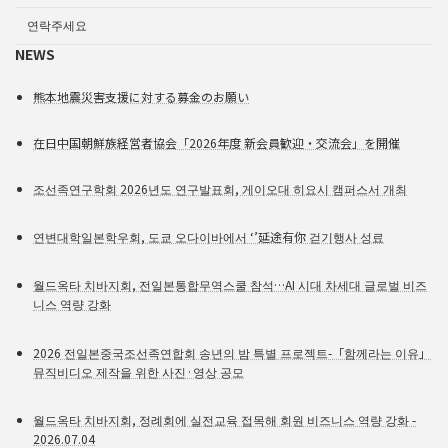
연락주세요
NEWS
熊本地震災害支援に対する募金のお願い
在日中国朝鮮族経営者協会「2026年度 新会員歓迎・交流会」を開催
조선족연구학회 2026년도 연구발표회, 게이오대 히요시 캠퍼스서 개최
연변대학일본학우회, 도쿄 오다이바에서 ‘’延途有你 걷기행사 성료
월드옥타 치바지회, 전일본통합무역스쿨 참석…AI 시대 차세대 글로벌 비즈
니스 역량 강화
2026 전일본중국조선족연합회 송년의 밤 특별 프로젝트-「함께라는 이유」
뮤직비디오 제작을 위한 사진·영상 공모
월드옥타 치바지회, 정례회에 실전교육 접목해 회원 비즈니스 역량 강화 -
2026.07.04