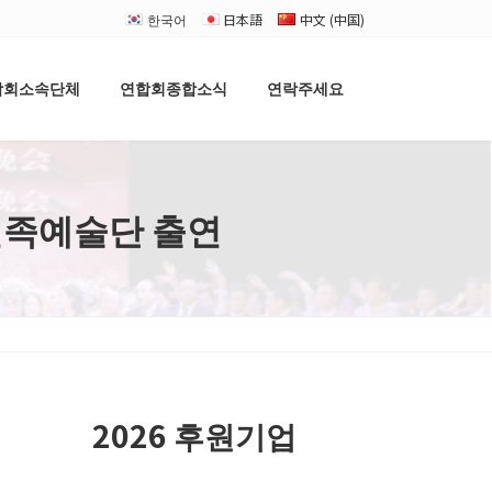
한국어
日本語
中文 (中国)
합회소속단체
연합회종합소식
연락주세요
선족예술단 출연
2026 후원기업