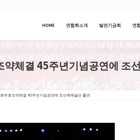
HOME
연합회소개
발전기금회
연
약체결 45주년기념공연에 조
화우호조약체결 45주년기념공연에 조선족예술단 출연