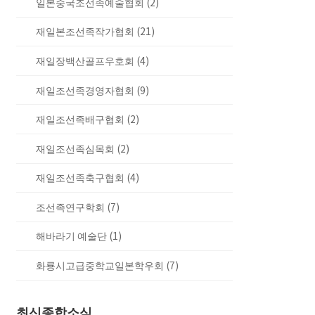
일본중국조선족예술협회 (2)
재일본조선족작가협회 (21)
재일장백산골프우호회 (4)
재일조선족경영자협회 (9)
재일조선족배구협회 (2)
재일조선족심목회 (2)
재일조선족축구협회 (4)
조선족연구학회 (7)
해바라기 예술단 (1)
화룡시고급중학교일본학우회 (7)
최신종합소식