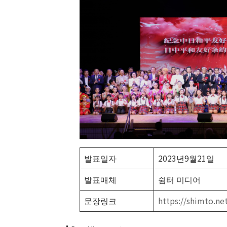
발표일자
2023년9월21일
발표매체
쉼터 미디어
문장링크
https://shimto.ne