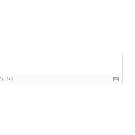
{}
[+]