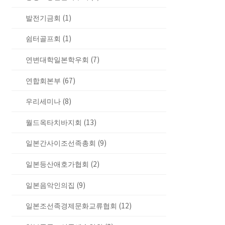
발전기금회 (1)
쉼터골프회 (1)
연변대학일본학우회 (7)
연합회본부 (67)
우리세미나 (8)
월드옥타치바지회 (13)
일본간사이조선족총회 (9)
일본등산애호가협회 (2)
일본음악인의집 (9)
일본조선족경제문화교류협회 (12)