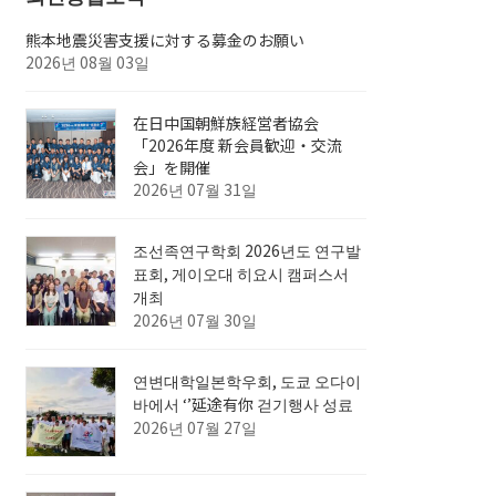
熊本地震災害支援に対する募金のお願い
2026년 08월 03일
在日中国朝鮮族経営者協会
「2026年度 新会員歓迎・交流
会」を開催
2026년 07월 31일
조선족연구학회 2026년도 연구발
표회, 게이오대 히요시 캠퍼스서
개최
2026년 07월 30일
연변대학일본학우회, 도쿄 오다이
바에서 ‘’延途有你 걷기행사 성료
2026년 07월 27일