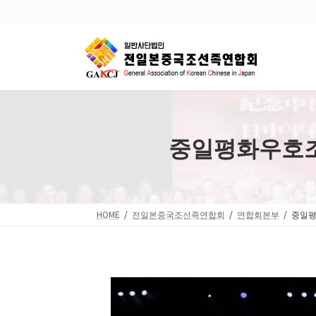
Skip
Skip
to
to
the
the
content
Navigation
중일평화우호조
HOME
전일본중국조선족연합회
연합회본부
중일평