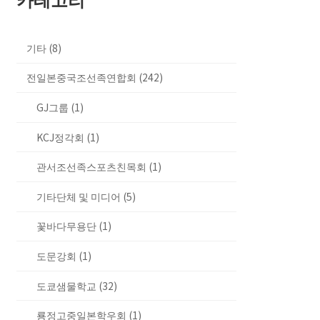
기타 (8)
전일본중국조선족연합회 (242)
GJ그룹 (1)
KCJ정각회 (1)
관서조선족스포츠친목회 (1)
기타단체 및 미디어 (5)
꽃바다무용단 (1)
도문강회 (1)
도쿄샘물학교 (32)
룡정고중일본학우회 (1)