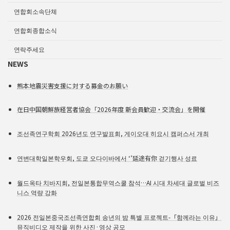
연합회소속단체
연합회종합소식
연락주세요
NEWS
熊本地震災害支援に対する募金のお願い
在日中国朝鮮族経営者協会「2026年度 新会員歓迎・交流会」を開催
조선족연구학회 2026년도 연구발표회, 게이오대 히요시 캠퍼스서 개최
연변대학일본학우회, 도쿄 오다이바에서 ‘’延途有你 걷기행사 성료
월드옥타 치바지회, 전일본통합무역스쿨 참석…AI 시대 차세대 글로벌 비즈
니스 역량 강화
2026 전일본중국조선족연합회 송년의 밤 특별 프로젝트-「함께라는 이유」
뮤직비디오 제작을 위한 사진·영상 공모