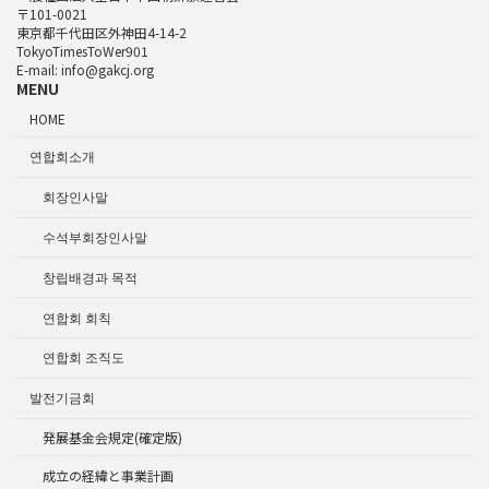
〒101-0021
東京都千代田区外神田4-14-2
TokyoTimesToWer901
E-mail: info@gakcj.org
MENU
HOME
연합회소개
회장인사말
수석부회장인사말
창립배경과 목적
연합회 회칙
연합회 조직도
발전기금회
発展基金会規定(確定版)
成立の経緯と事業計画