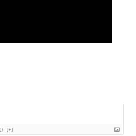
{}
[+]