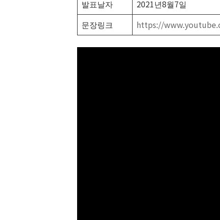
발표날자
2021년8월7일
문장링크
https://www.youtube