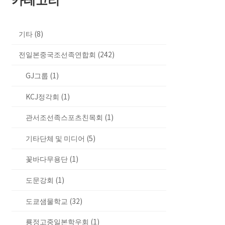
기타 (8)
전일본중국조선족연합회 (242)
GJ그룹 (1)
KCJ정각회 (1)
관서조선족스포츠친목회 (1)
기타단체 및 미디어 (5)
꽃바다무용단 (1)
도문강회 (1)
도쿄샘물학교 (32)
룡정고중일본학우회 (1)