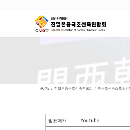
Skip
Skip
to
to
the
the
content
Navigation
HOME
전일본중국조선족연합회
관서조선족스포츠친
발표매채
Youtube