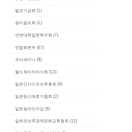
발전기금회 (1)
쉼터골프회 (1)
연변대학일본학우회 (7)
연합회본부 (67)
우리세미나 (8)
월드옥타치바지회 (13)
일본간사이조선족총회 (9)
일본등산애호가협회 (2)
일본음악인의집 (9)
일본조선족경제문화교류협회 (12)