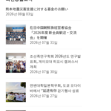
熊本地震災害支援に対する募金のお願い
2026년 08월 03일
在日中国朝鮮族経営者協会
「2026年度 新会員歓迎・交流
会」を開催
2026년 07월 31일
조선족연구학회 2026년도 연구발
표회, 게이오대 히요시 캠퍼스서
개최
2026년 07월 30일
연변대학일본학우회, 도쿄 오다이
바에서 ‘’延途有你 걷기행사 성료
2026년 07월 27일