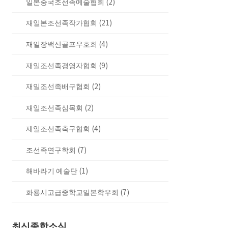
일본중국조선족예술협회 (2)
재일본조선족작가협회 (21)
재일장백산골프우호회 (4)
재일조선족경영자협회 (9)
재일조선족배구협회 (2)
재일조선족심목회 (2)
재일조선족축구협회 (4)
조선족연구학회 (7)
해바라기 예술단 (1)
화룡시고급중학교일본학우회 (7)
최신종합소식