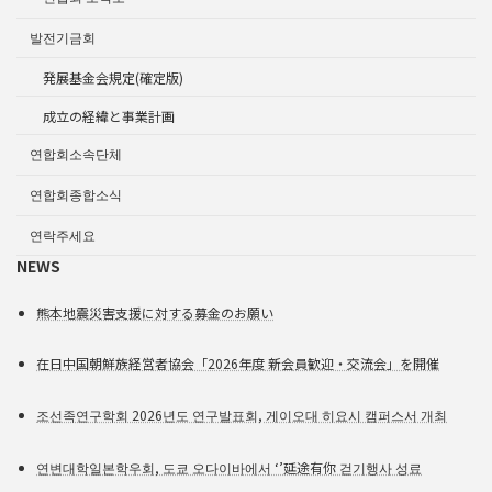
발전기금회
発展基金会規定(確定版)
成立の経緯と事業計画
연합회소속단체
연합회종합소식
연락주세요
NEWS
熊本地震災害支援に対する募金のお願い
在日中国朝鮮族経営者協会「2026年度 新会員歓迎・交流会」を開催
조선족연구학회 2026년도 연구발표회, 게이오대 히요시 캠퍼스서 개최
연변대학일본학우회, 도쿄 오다이바에서 ‘’延途有你 걷기행사 성료