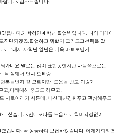
바랍니다. 감사드립니다.
있읍니다.개학하면 4 학년 필업반입니다. 나의 미래에
택도직면되겠죠.필업하고 뭐할지 그리고그선택을 잘
. 그래서 사학년 일년은 더욱 바삐보낼거
년 되가네요.말로는 많이 표현못햇지만 마음속으로는
 꼭 잘돼서 언니 오빠랑
분들인지 잘 모르지만, 도음을 받고,이렇게
주고,미래대해 충고도 해주고,
척도 서로이러기 힘든데, 나한테신경써주고 관심해주고
전하고싶습니다.언니오빠들 도음으로 학비걱정없이
겠습니다. 꼭 성공하여 보답하겠슴니다. 이제기회되면