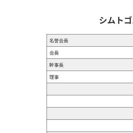
シムトゴ
名誉会長
会長
幹事長
理事