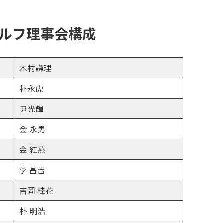
ルフ理事会構成
木村謙理
朴永虎
尹光輝
金 永男
金 紅燕
李 昌吉
吉岡 桂花
朴 明浩