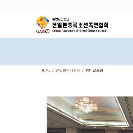
Skip
Skip
to
to
the
the
content
Navigation
HOME
연합회역사단체
쉼터골프회