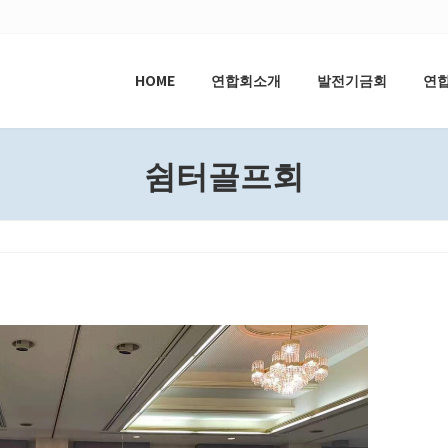
HOME
연합회소개
발전기금회
연
쉼터골프회