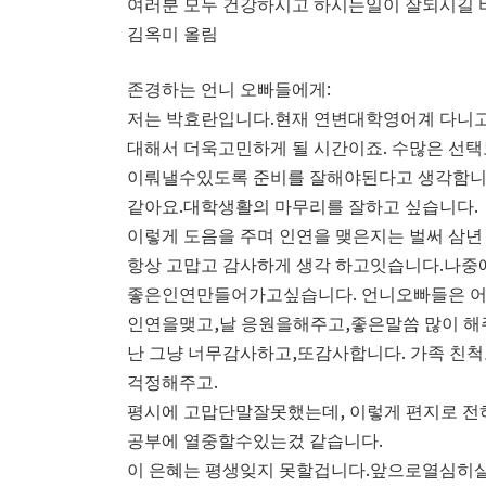
여러분 모두 건강하시고 하시는일이 잘되시길 
김옥미 올림
존경하는 언니 오빠들에게:
저는 박효란입니다.현재 연변대학영어계 다니고
대해서 더욱고민하게 될 시간이죠. 수많은 선
이뤄낼수있도록 준비를 잘해야된다고 생각함니다
같아요.대학생활의 마무리를 잘하고 싶습니다.
이렇게 도음을 주며 인연을 맺은지는 벌써 삼
항상 고맙고 감사하게 생각 하고잇습니다.나중에
좋은인연만들어가고싶습니다. 언니오빠들은 어떤
인연을맺고,날 응원을해주고,좋은말씀 많이 해
난 그냥 너무감사하고,또감사합니다. 가족 친
걱정해주고.
평시에 고맙단말잘못했는데, 이렇게 편지로 
공부에 열중할수있는겄 같습니다.
이 은혜는 평생잊지 못할겁니다.앞으로열심히살