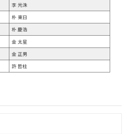
李 光洙
朴 東日
朴 慶浩
金 太星
金 正男
許 哲柱