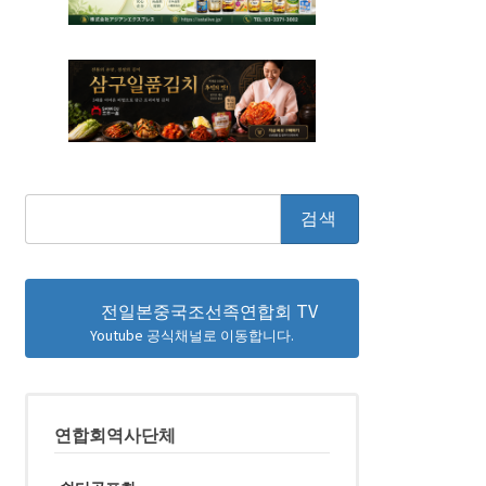
검
색:
전일본중국조선족연합회 TV
Youtube 공식채널로 이동합니다.
연합회역사단체