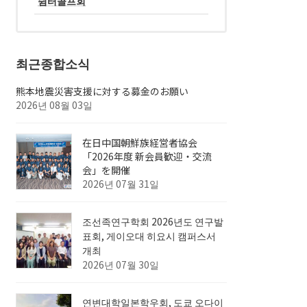
쉼터골프회
최근종합소식
熊本地震災害支援に対する募金のお願い
2026년 08월 03일
在日中国朝鮮族経営者協会
「2026年度 新会員歓迎・交流
会」を開催
2026년 07월 31일
조선족연구학회 2026년도 연구발
표회, 게이오대 히요시 캠퍼스서
개최
2026년 07월 30일
연변대학일본학우회, 도쿄 오다이