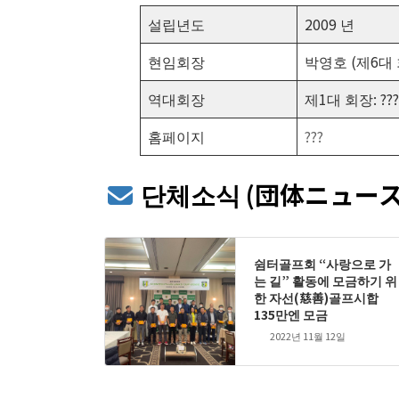
설립년도
2009 년
현임회장
박영호 (제6대 
역대회장
제1대 회장: ??? 
홈페이지
???
단체소식 (団体ニュース
쉼터골프회 “사랑으로 가
는 길” 활동에 모금하기 위
한 자선(慈善)골프시합
135만엔 모금
2022년 11월 12일