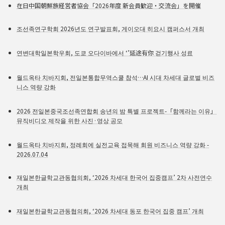
在日中国朝鮮族経営者協会「2026年度 新会員歓迎・交流会」を開催
조선족연구학회 2026년도 연구발표회, 게이오대 히요시 캠퍼스서 개최
연변대학일본학우회, 도쿄 오다이바에서 ‘’延途有你 걷기행사 성료
월드옥타 치바지회, 전일본통합무역스쿨 참석…AI 시대 차세대 글로벌 비즈
니스 역량 강화
2026 전일본중국조선족연합회 송년의 밤 특별 프로젝트-「함께라는 이유」
뮤직비디오 제작을 위한 사진·영상 공모
월드옥타 치바지회, 정례회에 실전교육 접목해 회원 비즈니스 역량 강화 -
2026.07.04
재일본한글학교관동협의회, ‘2026 차세대 한국어 집중캠프’ 2차 사전연수
개최
재일본한글학교관동협의회, ‘2026 차세대 동포 한국어 집중 캠프’ 개최