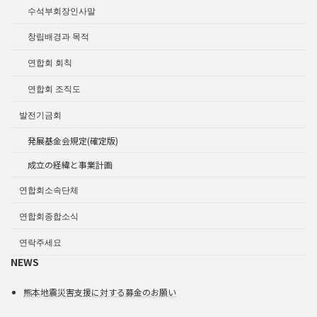
수석부회장인사말
창립배경과 목적
연합회 회칙
연합회 조직도
발전기금회
発展基金会規定(確定版)
成立の経緯と事業計画
연합회소속단체
연합회종합소식
연락주세요
NEWS
熊本地震災害支援に対する募金のお願い